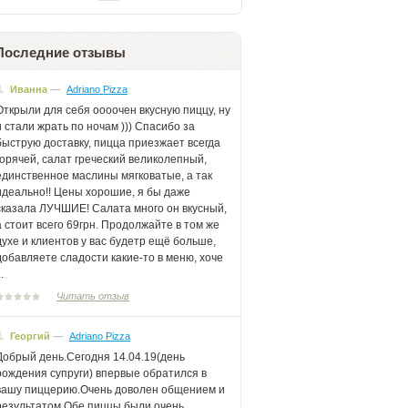
Последние отзывы
Иванна
—
Adriano Pizza
Открыли для себя оооочен вкусную пиццу, ну
и стали жрать по ночам ))) Спасибо за
быструю доставку, пицца приезжает всегда
горячей, салат греческий великолепный,
единственное маслины мягковатые, а так
идеально!! Цены хорошие, я бы даже
сказала ЛУЧШИЕ! Салата много он вкусный,
а стоит всего 69грн. Продолжайте в том же
духе и клиентов у вас будетр ещё больше,
добавляете сладости какие-то в меню, хоче
..
Читать отзыв
Георгий
—
Adriano Pizza
Добрый день.Сегодня 14.04.19(день
рождения супруги) впервые обратился в
вашу пиццерию.Очень доволен общением и
результатом.Обе пиццы были очень