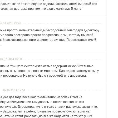
и расчитывали.такого еще не видели.Заказали апельсиновый сок
 ужасная доставка.при том что ехать максимум 5 минут
07.01.2015 22:42
го не просто замечательный,а бесподобный.Благодаря директору
ктив этого ресторана просто профессионалы.Поэтому мы всей
обная,кассиры,печники и директор лучшие.Процветаныя ему!!!
а
16.07.2014 16:58
но на Урицкого считаем,что отзыв содержит оскорбительные
огласны с вышепоставленным мнением. Благодаря вашему отзыву
и персоналом. Не нужно было так оскорблять директора.
02.07.2014 17:51
,уже два года посещаю "Челентано".Человек я там не
бщем,обслуживание там,довольно неплохое,только вот
ечную з/п. Директора лично,я тоже знаю,и настолько ,извините,
шу Вас,пожалейте ребят,пришлите проверку бухгалтерии на
ребята не хотят работать,но все-же надеются на то,что у них