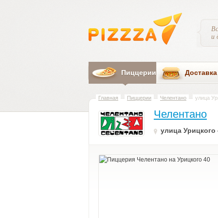
Вс
и 
Пиццерии
Доставка
Главная
Пиццерии
Челентано
улица Ур
Челентано
улица Урицкого 