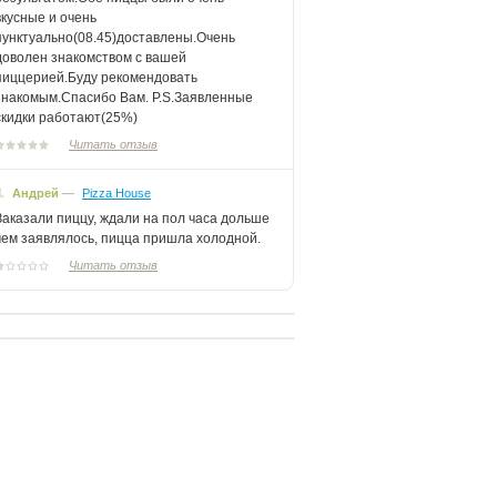
вкусные и очень
пунктуально(08.45)доставлены.Очень
доволен знакомством с вашей
пиццерией.Буду рекомендовать
знакомым.Спасибо Вам. P.S.Заявленные
скидки работают(25%)
Читать отзыв
Андрей
—
Pizza House
Заказали пиццу, ждали на пол часа дольше
чем заявлялось, пицца пришла холодной.
Читать отзыв