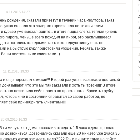
14.11.2015 14:27
нь рождения, сказали привезут в течении часа -полтора, заказ
 девушка сказала что задержка произошла по техническим
и курьер уже выехал, ждите... в итоге пицца слегка теплая (очень
вого пирога, меньше всего походил на пирог, это расплывшееся
е дети остались голодными так как холодную пиццу есть не
ами на быструю руку приготовили угощения. Ребята, так же
и Ваши постоянными клиентами...(
11.11.2015 19:33
а и еще персонал хамский!!! Второй раз уже заказываем доставкой
 доказывают, что это мы так заказали и хоть ты тресни!!' В итоге
лентано позволила себе просто на просто нагло бросить трубку!
л, который не в состоянии справится со своей работой, не
ляет себе принебригать клиентами!!!
28.09.2015 16:33
 ти минутах от дома, сказали что ждать 1.5 часа.ждем...прошло
гко дозвониться, дозвонились сказали еще 20 мин.это уже 2часа 35
ли сколько часов вас ждать надо???? Так и пишите тогда на сайте