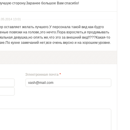
 лучшую сторону.Заранее большое Вам спасибо!
.05.2014 13:01
р оставляет желать лучшего.У персонала такой вид как-будто
леные повязки на голове,это нечто.Пора взрослеть,и продумывать
льная девушка,но опять же,что это за внешний вид!!???Какая-то
е.По кухне замечаний нет,все очень вкусно и на хорошем уровне.
Электронная почта
*