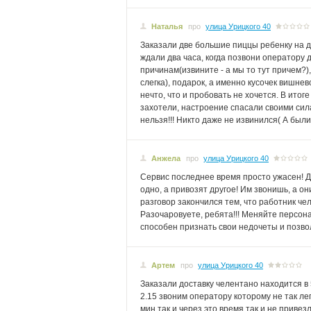
Наталья
про
улица Урицкого 40
Заказали две большие пиццы ребенку на де
ждали два часа, когда позвони оператору
причинам(извините - а мы то тут причем?), 
слегка), подарок, а именно кусочек вишне
нечто, что и пробовать не хочется. В итог
захотели, настроение спасали своими сил
нельзя!!! Никто даже не извинился( А был
Анжела
про
улица Урицкого 40
Сервис последнее время просто ужасен! Д
одно, а привозят другое! Им звонишь, а они
разговор закончился тем, что работник че
Разочаровуете, ребята!!! Меняйте персона
способен признать свои недочеты и позво
Артем
про
улица Урицкого 40
Заказали доставку челентано находится в 5
2.15 звоним оператору которому не так ле
мин так и через это время так и не привез