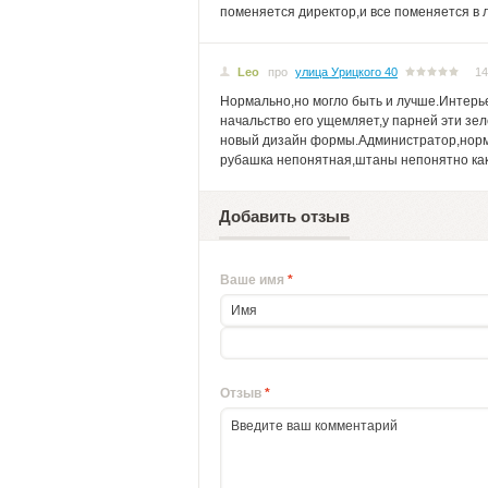
поменяется директор,и все поменяется в
Leo
про
улица Урицкого 40
14
Нормально,но могло быть и лучше.Интерье
начальство его ущемляет,у парней эти зе
новый дизайн формы.Администратор,норма
рубашка непонятная,штаны непонятно каки
Добавить отзыв
Ваше имя
*
Отзыв
*