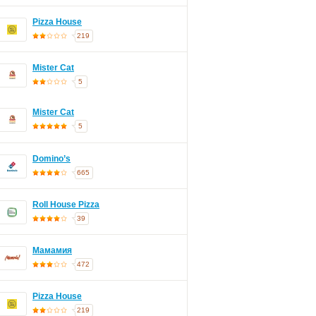
Pizza House
219
Mister Cat
5
Mister Cat
5
Domino’s
665
Roll House Pizza
39
Мамамия
472
Pizza House
219