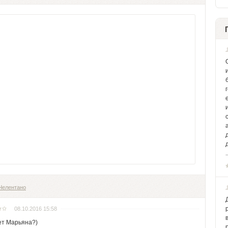
.
Челентано
08.10.2016 15:58
ет Марьяна?)