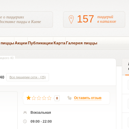
157
пиццерий
е о пиццериях
в каталоге
доставке пиццы в Киеве
 пиццы
Акции
Публикации
Карта
Галерея пиццы
ицкого 40
40
Все пиццерии сети - (25)
Оставить отзыв
8
Вокзальная
09:00 - 22:00