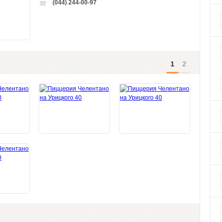
(044) 244-00-97
1
2