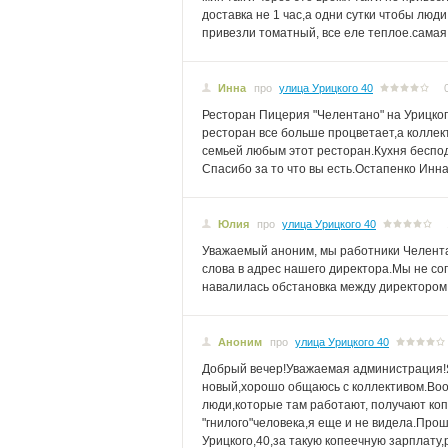
доставка не 1 час,а одни сутки чтобы люд
привезли томатный, все еле теплое.самая
Инна
про
улица Урицкого 40
Ресторан Пицерия "Челентано" на Урицко
ресторан все больше процветает,а колле
семьей любым этот ресторан.Кухня беспод
Спасибо за то что вы есть.Остапенко Инн
Юлия
про
улица Урицкого 40
Уважаемый аноним, мы работники Челента
слова в адрес нашего директора.Мы не с
навалилась обстановка между директором 
Аноним
про
улица Урицкого 40
Добрый вечер!Уважаемая администрация!Я
новый,хорошо общаюсь с коллективом.Воо
люди,которые там работают, получают копе
"гнилого"человека,я еще и не видела.Про
Урицкого,40,за такую копеечную зарплату,