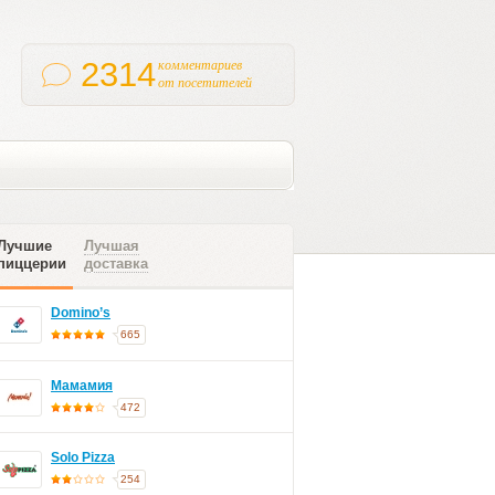
2314
комментариев
от посетителей
Лучшие
Лучшая
пиццерии
доставка
Domino’s
665
Мамамия
472
Solo Pizza
254