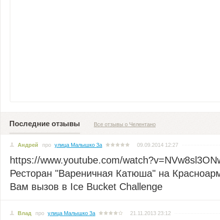
Последние отзывы
Все отзывы о Челентано
Андрей
про
улица Малышко 3а
09.09.2014 12:27
https://www.youtube.com/watch?v=NVw8sl3ONw
Ресторан "Вареничная Катюша" на Красноарм
Вам вызов в Ice Bucket Challenge
Влад
про
улица Малышко 3а
21.11.2013 23:12