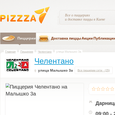
Все о пиццериях
и доставке пиццы в Киеве
Пиццерии
Доставка пиццы
Акции
Публикаци
Главная
Пиццерии
Челентано
улица Малышко 3а
Челентано
улица Малышко 3а
Все пиццерии сети - (25)
Дарниц
09:00 - 