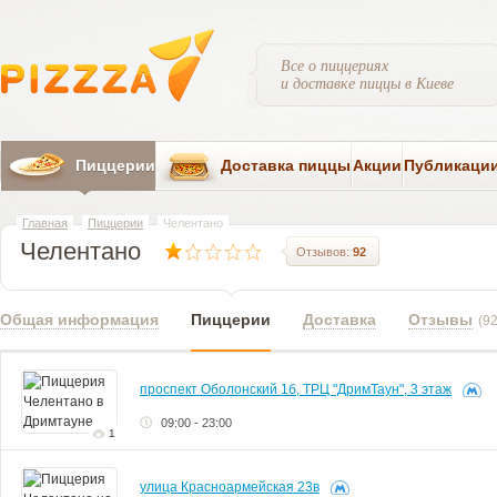
Все о пиццериях
и доставке пиццы в Киеве
Пиццерии
Доставка пиццы
Акции
Публикаци
Главная
Пиццерии
Челентано
Челентано
Отзывов:
92
Общая информация
Пиццерии
Доставка
Отзывы
(92
проспект Оболонский 1б, ТРЦ "ДримТаун", 3 этаж
09:00 - 23:00
1
улица Красноармейская 23в